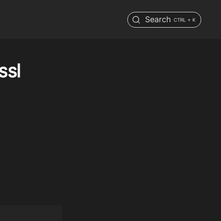
Search
CTRL + K
sl