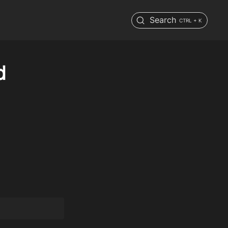
Search
CTRL + K
d